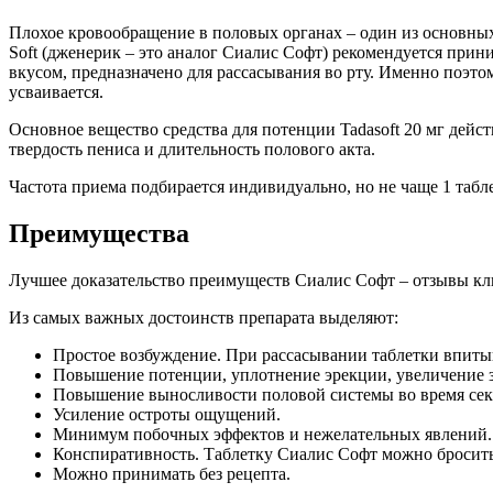
Плохое кровообращение в половых органах – один из основных
Soft (дженерик – это аналог Сиалис Софт) рекомендуется прини
вкусом, предназначено для рассасывания во рту. Именно поэто
усваивается.
Основное вещество средства для потенции Tadasoft 20 мг дейс
твердость пениса и длительность полового акта.
Частота приема подбирается индивидуально, но не чаще 1 табле
Преимущества
Лучшее доказательство преимуществ Сиалис Софт – отзывы кли
Из самых важных достоинств препарата выделяют:
Простое возбуждение. При рассасывании таблетки впитыв
Повышение потенции, уплотнение эрекции, увеличение з
Повышение выносливости половой системы во время сек
Усиление остроты ощущений.
Минимум побочных эффектов и нежелательных явлений. 
Конспиративность. Таблетку Сиалис Софт можно бросить
Можно принимать без рецепта.