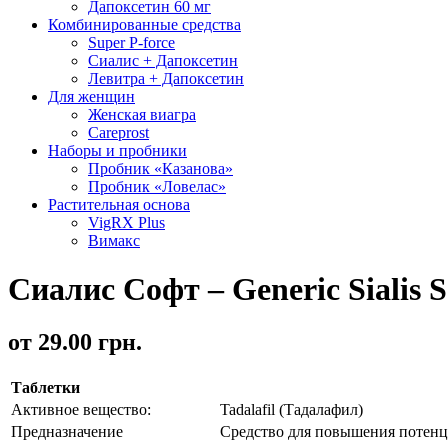
Дапоксетин 60 мг
Комбинированные средства
Super P-forсe
Сиалис + Дапоксетин
Левитра + Дапоксетин
Для женщин
Женская виагра
Careprost
Наборы и пробники
Пробник «Казанова»
Пробник «Ловелас»
Растительная основа
VigRX Plus
Вимакс
Сиалис Софт – Generic Sialis S
от 29.00 грн.
Таблетки
Активное вещество:
Tadalafil (Тадалафил)
Предназначение
Средство для повышения потен