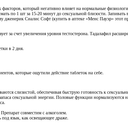
 факторов, который негативно влияет на нормальные физиологич
мать по 1 шт за 15-20 минут до сексуальной близости. Запивать
му дженерик Сиалис Софт (купить в аптеке «Менс Пауэр» этот п
твует за счет увеличения уровня тестостерона. Тадалафил расши
тки в 2 дня.
ентов, которые ощутили действие таблеток на себе.
аются слизистой, обеспечивая быструю готовность к сексуальн
апаса сексуальной энергии. Половые функции нормализуются на
са.
Препарат совместим с алкоголем.
 под язык, как освещающее драже.