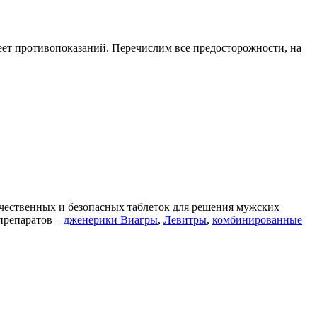
имеет противопоказаний. Перечислим все предосторожности, на
ачественных и безопасных таблеток для решения мужских
 препаратов –
дженерики Виагры
,
Левитры
,
комбинированные