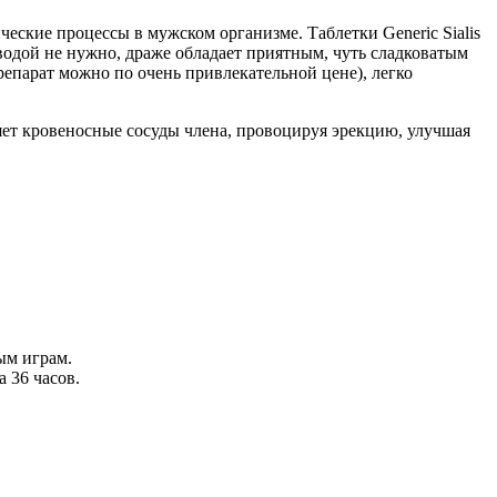
еские процессы в мужском организме. Таблетки Generic Sialis
 водой не нужно, драже обладает приятным, чуть сладковатым
репарат можно по очень привлекательной цене), легко
ряет кровеносные сосуды члена, провоцируя эрекцию, улучшая
ым играм.
 36 часов.