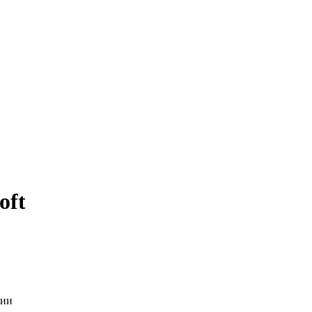
oft
ции